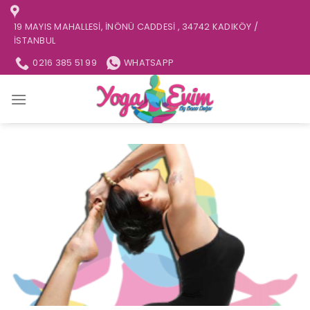
İçeriğe
atla
19 MAYIS MAHALLESI, İNÖNÜ CADDESI , 34742 KADIKÖY /
İSTANBUL
0216 385 51 99
WHATSAPP