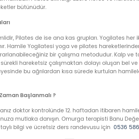
ketler bütünüdür.
ları
ir, Pilates de ise ana kas grupları. Yogilates her ik
llanır. Hamile Yogilatesi yoga ve pilates hareketlerind
rlanabileceğiniz bir çalışma metodudur. Kalp ve t
sürekli hareketsiz çalışmaktan dolayı oluşan bel ve sı
yesinde bu ağrılardan kısa sürede kurtulan hamileler
 Zaman Başlanmalı ?
rsanız doktor kontrolünde 12. haftadan itibaren hamil
runuza mutlaka danışın. Omurga terapisti Banu Değer
taylı bilgi ve ücretsiz ders randevusu için
0536 586 