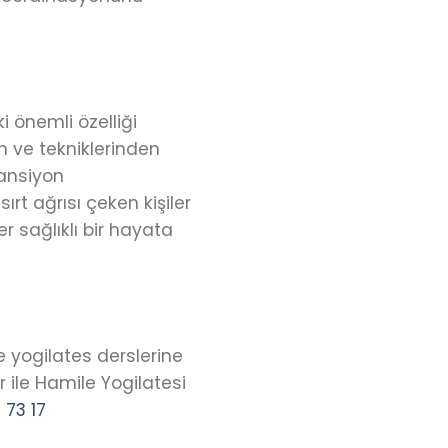
i önemli özelliği
en ve tekniklerinden
ansiyon
rt ağrısı çeken kişiler
 sağlıklı bir hayata
e yogilates derslerine
 ile Hamile Yogilatesi
73 17