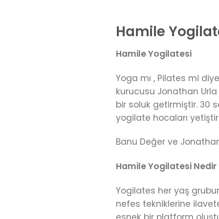
Hamile Yogilat
Hamile Yogilatesi
Yoga mı , Pilates mi diye
kurucusu Jonathan Urla 
bir soluk getirmiştir. 30
yogilate hocaları yetişt
Banu Değer ve Jonatha
Hamile Yogilatesi Nedir
Yogilates her yaş grubun
nefes tekniklerine ilave
esnek bir platform oluşt