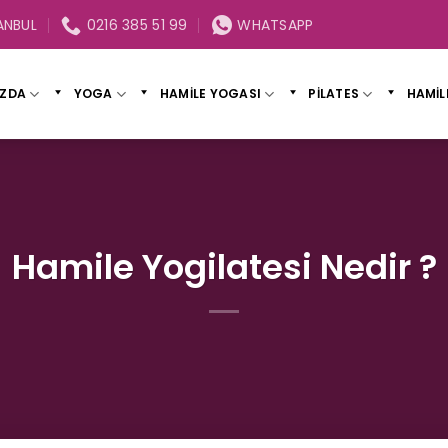
ANBUL
0216 385 51 99
WHATSAPP
IZDA
YOGA
HAMİLE YOGASI
PİLATES
HAMİLE
Hamile Yogilatesi Nedir ?