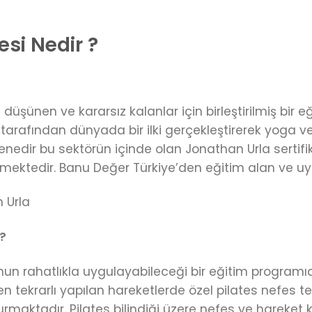
esi Nedir ?
 düşünen ve kararsız kalanlar için birleştirilmiş bir e
tarafından dünyada bir ilki gerçekleştirerek yoga v
 senedir bu sektörün içinde olan Jonathan Urla sertif
irmektedir. Banu Değer Türkiye’den eğitim alan ve uyg
n Urla
 ?
un rahatlıkla uygulayabileceği bir eğitim programıd
ten tekrarlı yapılan hareketlerde özel pilates nefes 
urmaktadır. Pilates bilindiği üzere nefes ve hareke