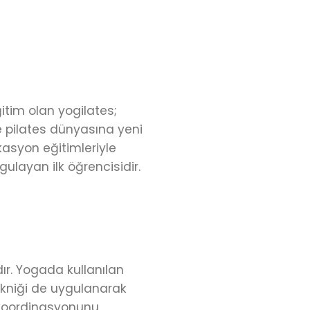
ğitim olan yogilates;
e pilates dünyasına yeni
ikasyon eğitimleriyle
ulayan ilk öğrencisidir.
ır. Yogada kullanılan
tekniği de uygulanarak
t koordinasyonunu