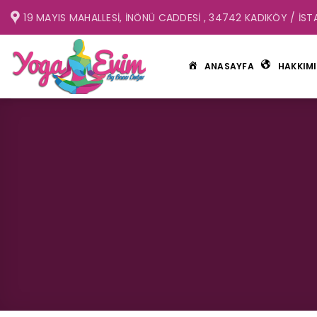
İçeriğe
19 MAYIS MAHALLESI, İNÖNÜ CADDESI , 34742 KADIKÖY / İST
atla
ANASAYFA
HAKKIM